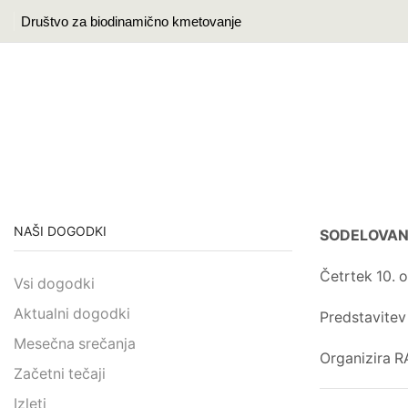
Društvo za biodinamično kmetovanje
Domov
Blog
Pretekli Dogodki
VODEN OGLED EKOLOŠKE IN BIODINA
NAŠI DOGODKI
SODELOVAN
Četrtek 10. o
Vsi dogodki
Aktualni dogodki
Predstavitev
Mesečna srečanja
Organizira R
Začetni tečaji
Izleti