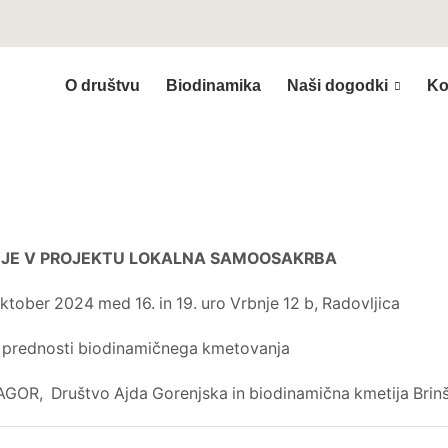
O društvu
Biodinamika
Naši dogodki
Ko
MIČNE KMETIJE BRINŠEK Z DEGUSTACI
JE V PROJEKTU LOKALNA SAMOOSAKRBA
ktober 2024 med 16. in 19. uro Vrbnje 12 b, Radovljica
 prednosti biodinamičnega kmetovanja
AGOR, Društvo Ajda Gorenjska in biodinamična kmetija Brin