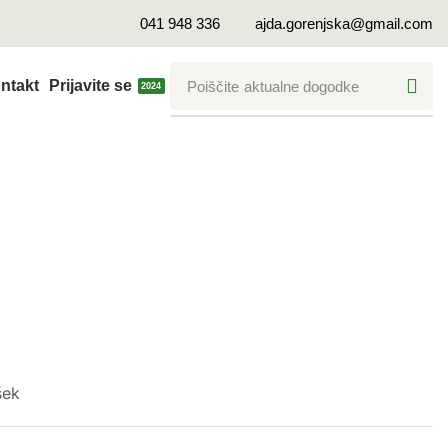
041 948 336
ajda.gorenjska@gmail.com
ntakt
Prijavite se
Poiščite
aktualne dogodke
2024
JO BIODINAMIČNIH JEDI
šek