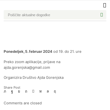
Poiščite
aktualne dogodke
Domov
Blog
Pretekli Dogodki
ZAČETNI TEČAJ BIODINAMIKE 1. DEL
Ponedeljek, 5. februar 2024
od 19. do 21. ure
Preko zoom aplikacije, prijave na
ajda.gorenjska@gmail.com
Organizira Društvo Ajda Gorenjska
Share Post
Comments are closed